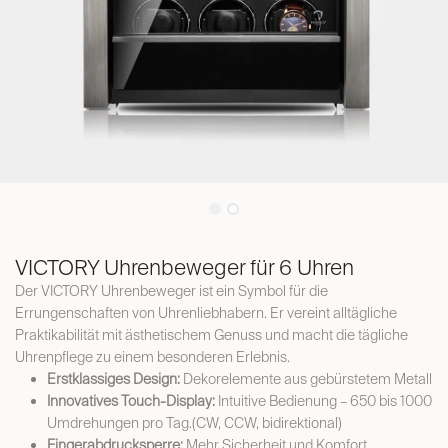
VICTORY Uhrenbeweger für 6 Uhren
Der VICTORY Uhrenbeweger ist ein Symbol für die
Errungenschaften von Uhrenliebhabern. Er vereint alltägliche
Praktikabilität mit ästhetischem Genuss und macht die tägliche
Uhrenpflege zu einem besonderen Erlebnis.
Erstklassiges Design:
Dekorelemente aus gebürstetem Metall
Innovatives Touch-Display:
Intuitive Bedienung – 650 bis 1000
Umdrehungen pro Tag.(CW, CCW, bidirektional)
Fingerabdrucksperre:
Mehr Sicherheit und Komfort