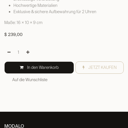
Hochwertige Materialien
Exklusive & sichere Aufbewahrung für 2 Uhren
Maße: 16 × 10 × 9 cm
$
239,00
In den Warenkorb
JETZT KAUFEN
Auf die Wunschliste
MODALO