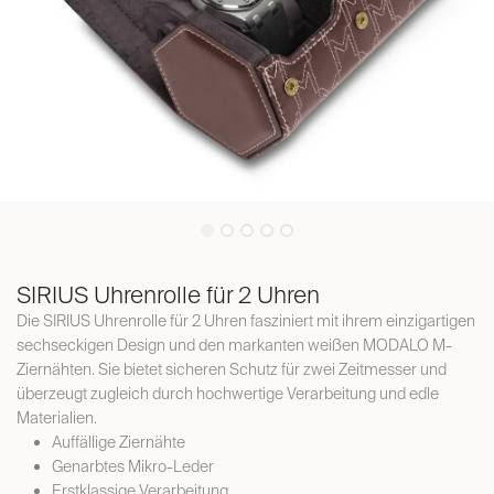
SIRIUS Uhrenrolle für 2 Uhren
Die SIRIUS Uhrenrolle für 2 Uhren fasziniert mit ihrem einzigartigen
sechseckigen Design und den markanten weißen MODALO M-
Ziernähten. Sie bietet sicheren Schutz für zwei Zeitmesser und
überzeugt zugleich durch hochwertige Verarbeitung und edle
Materialien.
Auffällige Ziernähte
Genarbtes Mikro-Leder
Erstklassige Verarbeitung