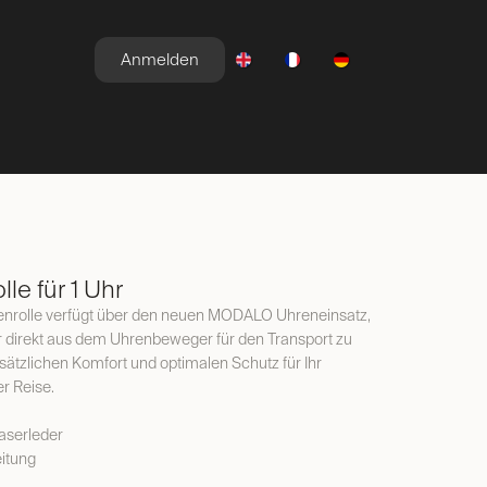
Anmelden
E
NEWSROOM
ANGEBOTE
le für 1 Uhr
nrolle verfügt über den neuen MODALO Uhreneinsatz,
hr direkt aus dem Uhrenbeweger für den Transport zu
sätzlichen Komfort und optimalen Schutz für Ihr
r Reise.
aserleder
itung