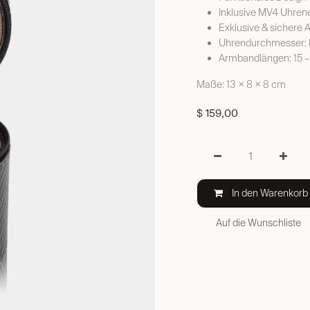
Inklusive MV4 Uhren
Exklusive & sichere
Uhrendurchmesser: 
Armbandlängen: 15 –
Maße: 13 × 8 × 8 cm
$
159,00
In den Warenkorb
Auf die Wunschliste