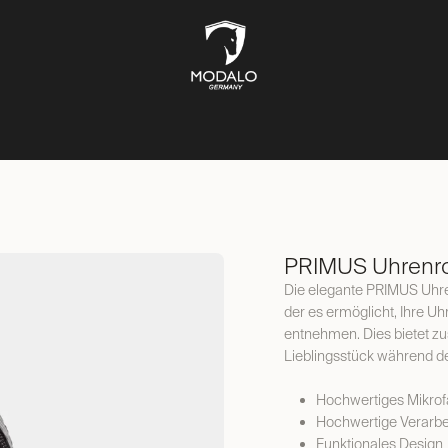
UFBEWAHRUNG
TRESORE
SCHMUCKKÄSTEN
LIFESTYL
PRIMUS Uhrenrol
Die elegante PRIMUS Uhre
der es ermöglicht, Ihre U
entnehmen. Dies bietet zu
Lieblingsstück während de
Hochwertiges Mikrof
Hochwertige Verarbe
Funktionales Design