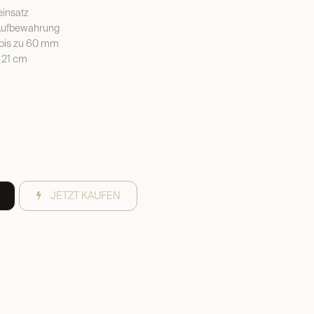
einsatz
 Aufbewahrung
bis zu 60 mm
 21 cm
JETZT KAUFEN