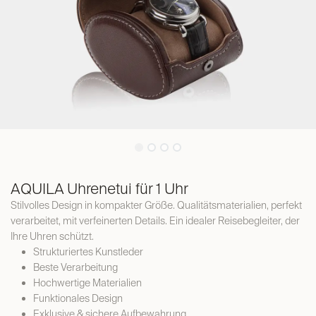
AQUILA Uhrenetui für 1 Uhr
Stilvolles Design in kompakter Größe. Qualitätsmaterialien, perfekt
verarbeitet, mit verfeinerten Details. Ein idealer Reisebegleiter, der
Ihre Uhren schützt.
Strukturiertes Kunstleder
Beste Verarbeitung
Hochwertige Materialien
Funktionales Design
Exklusive & sichere Aufbewahrung