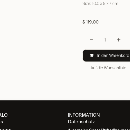
Size: 10.5 x 9 x 7 cm
$
119,00
In den Warenkorb
Auf die Wunschliste
ALO
INFORMATION
ds
Datenschutz
room