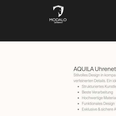
UFBEWAHRUNG
TRESORE
SCHMUCKKÄSTEN
LIFESTYL
AQUILA Uhrenetu
Stilvolles Design in kompak
verfeinerten Details. Ein i
Strukturiertes Kunstl
Beste Verarbeitung
Hochwertige Materia
Funktionales Design
Exklusive & sichere