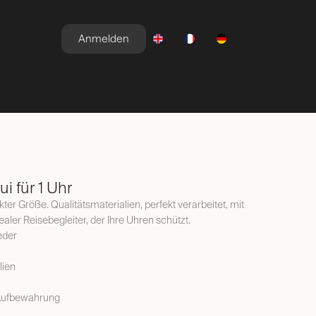
Anmelden
E
NEWSROOM
ANGEBOTE
i für 1 Uhr
ter Größe. Qualitätsmaterialien, perfekt verarbeitet, mit
dealer Reisebegleiter, der Ihre Uhren schützt.
eder
lien
 Aufbewahrung