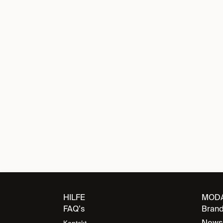
HILFE
MOD
FAQ’s
Bran
News