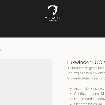
UFBEWAHRUNG
TRESORE
SCHMUCKKÄSTEN
LIFESTYL
n
Luxwinder LUCI
Die handgefertigten Luci
Schutzglas einen erweite
Ambiente stehen drei Far
Anzahl der Einsätze:
Gehäusematerial: Ma
Innenmaterial: Hoch
Sicherheitsglas: Ja