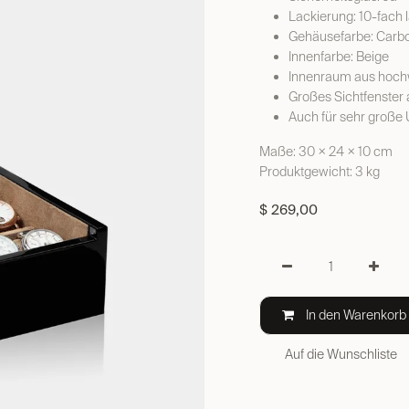
Lackierung: 10-fach 
Gehäusefarbe: Car
Innenfarbe: Beige
Innenraum aus hoch
Großes Sichtfenster
Auch für sehr große
Maße: 30 × 24 × 10 cm
Produktgewicht: 3 kg
$
269,00
In den Warenkorb
Auf die Wunschliste