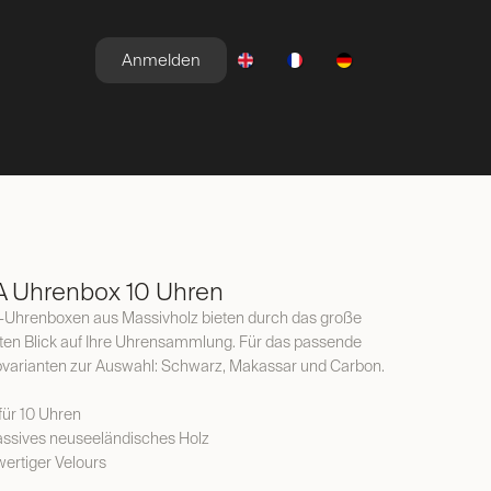
Anmelden
E
NEWSROOM
ANGEBOTE
A Uhrenbox 10 Uhren
a-Uhrenboxen aus Massivholz bieten durch das große
rten Blick auf Ihre Uhrensammlung. Für das passende
bvarianten zur Auswahl: Schwarz, Makassar und Carbon.
 für 10 Uhren
ssives neuseeländisches Holz
wertiger Velours