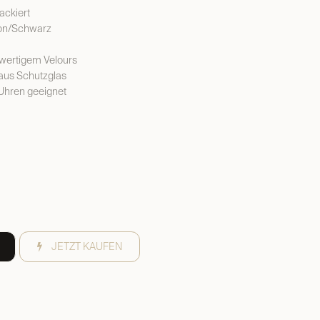
lackiert
bon/Schwarz
wertigem Velours
 aus Schutzglas
 Uhren geeignet
JETZT KAUFEN