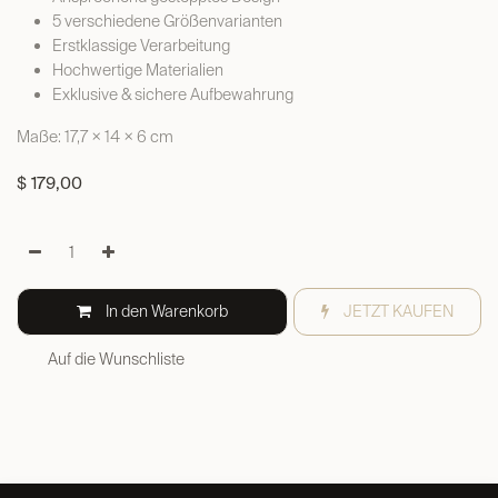
5 verschiedene Größenvarianten
Erstklassige Verarbeitung
Hochwertige Materialien
Exklusive & sichere Aufbewahrung
Maße: 17,7 × 14 × 6 cm
$
179,00
In den Warenkorb
JETZT KAUFEN
Auf die Wunschliste