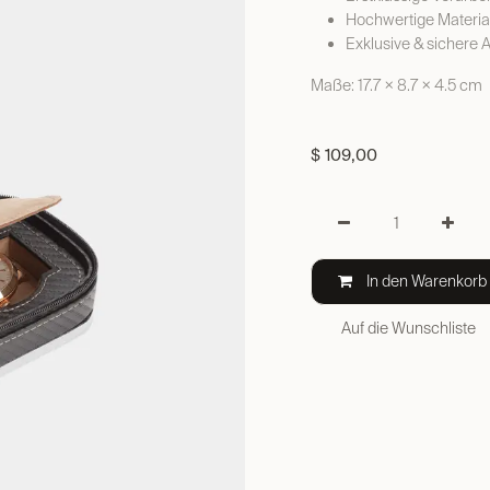
Hochwertige Materia
Exklusive & sichere
Maße: 17.7 × 8.7 × 4.5 cm
$
109,00
In den Warenkorb
Auf die Wunschliste