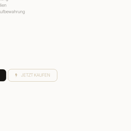
lien
 Aufbewahrung
JETZT KAUFEN