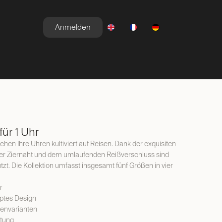
Anmelden
E
NEWSROOM
ANGEBOTE
für 1 Uhr
hen Ihre Uhren kultiviert auf Reisen. Dank der exquisiten
ter Ziernaht und dem umlaufenden Reißverschluss sind
zt. Die Kollektion umfasst insgesamt fünf Größen in vier
r
ptes Design
envarianten
itung