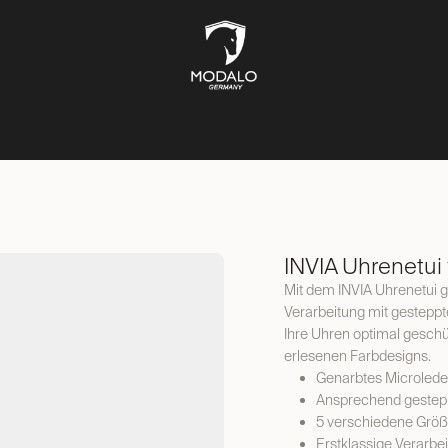
UFBEWAHRUNG
TRESORE
SCHMUCKKÄSTEN
LIFESTYL
INVIA Uhrenetui 
Mit dem INVIA Uhrenetui ge
Verarbeitung mit gestepp
Ihre Uhren optimal geschüt
erlesenen Farbdesigns.
Genarbtes Microlede
Ansprechend gestep
5 verschiedene Größ
Erstklassige Verarbe