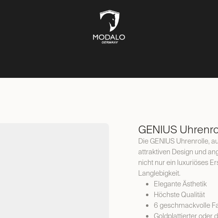
UFBEWAHRUNG
TRESORE
SCHMUCKKÄSTEN
LIFESTYL
GENIUS Uhrenroll
Die GENIUS Uhrenrolle, aus
attraktiven Design und an
nicht nur ein luxuriöses E
Langlebigkeit.
Elegante Ästhetik
Höchste Qualität
6 geschmackvolle F
Goldplattierter oder