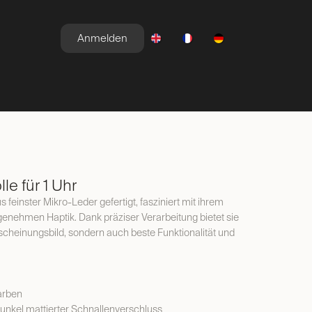
Anmelden
E
NEWSROOM
ANGEBOTE
e für 1 Uhr
 feinster Mikro-Leder gefertigt, fasziniert mit ihrem
genehmen Haptik. Dank präziser Verarbeitung bietet sie
rscheinungsbild, sondern auch beste Funktionalität und
arben
 dunkel mattierter Schnallenverschluss