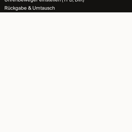
Rückgabe & Umtausch
INFORMATION
Datenschutz
Allgemeine Geschäftsbedingungen
Retourenrichtlinie
Cookie-Richtlinie
Impressum
HÄNDLER-LOGIN