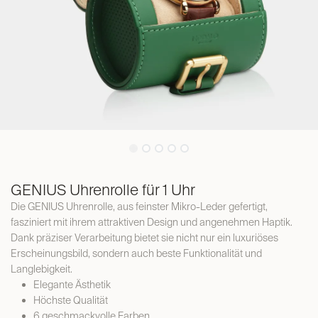
GENIUS Uhrenrolle für 1 Uhr
Die GENIUS Uhrenrolle, aus feinster Mikro-Leder gefertigt,
fasziniert mit ihrem attraktiven Design und angenehmen Haptik.
Dank präziser Verarbeitung bietet sie nicht nur ein luxuriöses
Erscheinungsbild, sondern auch beste Funktionalität und
Langlebigkeit.
Elegante Ästhetik
Höchste Qualität
6 geschmackvolle Farben