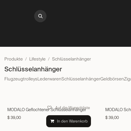
Zum Inhalt springen
UHRENBEWEGER
UHRENA
Produkte
Lifestyle
Schlüsselanhänger
Schlüsselanhänger
Flugzeugtrolleys
Lederwaren
Schlüsselanhänger
Geldbörsen
Zig
Auf die Wunschliste
MODALO Geflochtener Schlüsselanhänger
MODALO Schl
$
39,00
$
39,00
In den Warenkorb