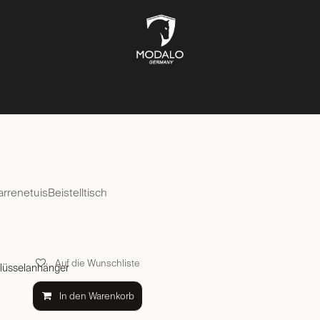
UFBEWAHRUNG
TRESORE
SCHMUCKKÄSTEN
LIFESTYL
arrenetuis
Beistelltisch
Auf die Wunschliste
üsselanhänger
In den Warenkorb