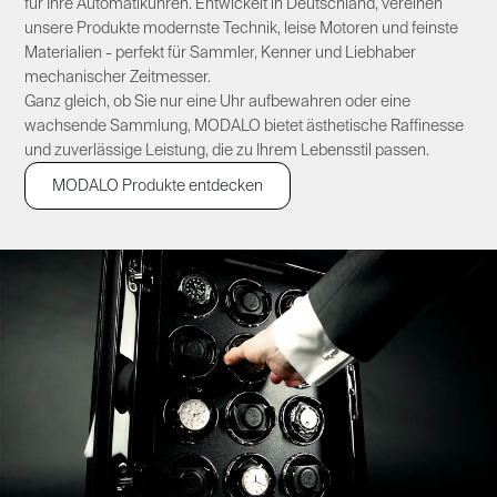
für Ihre Automatikuhren. Entwickelt in Deutschland, vereinen
unsere Produkte modernste Technik, leise Motoren und feinste
Materialien - perfekt für Sammler, Kenner und Liebhaber
mechanischer Zeitmesser.
Ganz gleich, ob Sie nur eine Uhr aufbewahren oder eine
wachsende Sammlung, MODALO bietet ästhetische Raffinesse
und zuverlässige Leistung, die zu Ihrem Lebensstil passen.​
MODALO Produkte entdecken