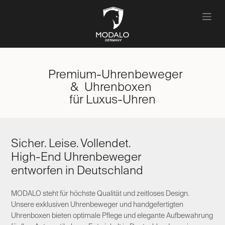
Zum Inhalt springen
Premium-Uhrenbeweger
& Uhrenboxen
für Luxus-Uhren
Sicher. Leise. Vollendet.
High-End Uhrenbeweger
entworfen in Deutschland​
MODALO steht für höchste Qualität und zeitloses Design.
Unsere exklusiven Uhrenbeweger und handgefertigten
Uhrenboxen bieten optimale Pflege und elegante Aufbewahrung