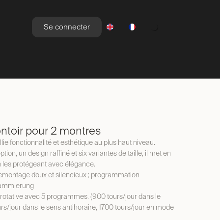
Se connecter
YLE DE VIE
NEWSROOM
OFFRES
toir pour 2 montres
e fonctionnalité et esthétique au plus haut niveau.
tion, un design raffiné et six variantes de taille, il met en
n les protégeant avec élégance.
montage doux et silencieux ; programmation
rammierung
rotative avec 5 programmes. (900 tours/jour dans le
rs/jour dans le sens antihoraire, 1700 tours/jour en mode