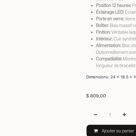
Position 12 heures:
Pr
Éclairage LED:
Éclair
Porte en verre:
Verre 
Boîtier:
Bois massif ce
Finition:
Véritable laq
Intérieur:
Cuir synthét
Alimentation:
Bloc d’a
Optionnellement avec
Compatibilité:
Montre
longueur de bracelet
Dimensions: 24 x 18.5 x 
$
809,00
Ajouter au panier