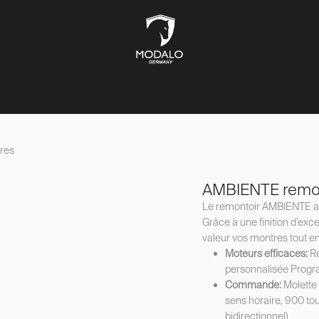
ÎTES À MONTRES
COFFRES-FORTS
BOÎTES À BIJOUX
ST
res
AMBIENTE remon
Le remontoir AMBIENTE alli
Grâce à une finition d’excep
valeur vos montres tout e
Moteurs efficaces:
Re
personnalisée Prog
Commande:
Molette 
sens horaire, 900 tou
bidirectionnel)