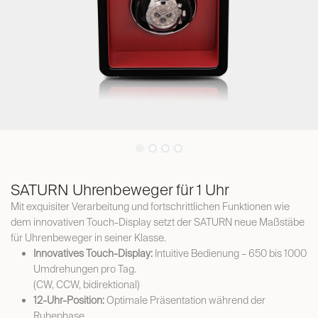
SATURN Uhrenbeweger für 1 Uhr
Mit exquisiter Verarbeitung und fortschrittlichen Funktionen wie
dem innovativen Touch-Display setzt der SATURN neue Maßstäbe
für Uhrenbeweger in seiner Klasse.
Innovatives Touch-Display:
Intuitive Bedienung – 650 bis 1000
Umdrehungen pro Tag.
(CW, CCW, bidirektional)
12-Uhr-Position:
Optimale Präsentation während der
Ruhephase