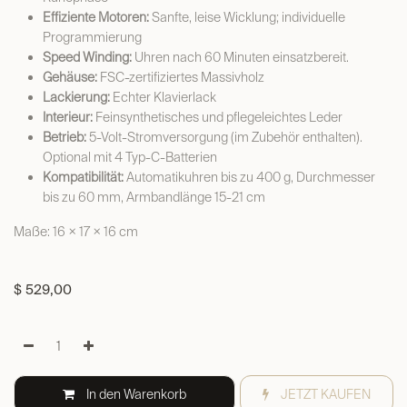
Effiziente Motoren:
Sanfte, leise Wicklung; individuelle
Programmierung
Speed Winding:
Uhren nach 60 Minuten einsatzbereit.
Gehäuse:
FSC-zertifiziertes Massivholz
Lackierung:
Echter Klavierlack
Interieur:
Feinsynthetisches und pflegeleichtes Leder
Betrieb:
5-Volt-Stromversorgung (im Zubehör enthalten).
Optional mit 4 Typ-C-Batterien
Kompatibilität:
Automatikuhren bis zu 400 g, Durchmesser
bis zu 60 mm, Armbandlänge 15-21 cm
Maße: 16 × 17 × 16 cm
$
529,00
In den Warenkorb
JETZT KAUFEN