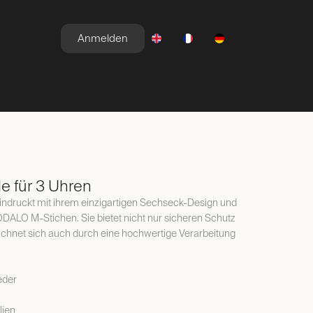
Anmelden
E
NEWSROOM
ANGEBOTE
e für 3 Uhren
indruckt mit ihrem einzigartigen Sechseck-Design und
DALO M-Stichen. Sie bietet nicht nur sicheren Schutz
eichnet sich auch durch eine hochwertige Verarbeitung
eder
lien