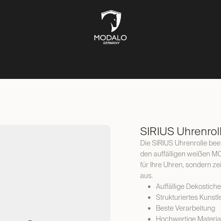
UFBEWAHRUNG
TRESORE
SCHMUCKKÄSTEN
LIFESTYL
SIRIUS Uhrenroll
Die SIRIUS Uhrenrolle bee
den auffälligen weißen MO
für Ihre Uhren, sondern z
aus.
Auffällige Dekostiche
Strukturiertes Kunstl
Beste Verarbeitung
Hochwertige Materia