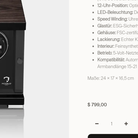
12-Uhr-Position:
Opti
LED-Beleuchtung:
D
Speed Winding:
Uhren
Glastür:
ESG-Sicherhe
Gehäuse:
FSC-zertifi
Lackierung:
Echter K
Interieur:
Feinsynthet
Betrieb:
5-Volt-Netzte
Kompatibilität:
Automa
Armbandlänge 15-21
Maße: 24 × 17 × 16,5 cm
$
799,00