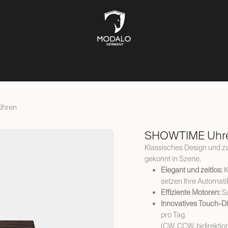
UFBEWAHRUNG
TRESORE
SCHMUCKKÄSTEN
LIFESTYL
Uhren
SHOWTIME Uhre
Klassisches Design und z
gekonnt in Szene.
Elegant und zeitlos:
K
setzen Ihre Automati
Effiziente Motoren:
Sa
Innovatives Touch-Di
pro Tag.
(CW, CCW, bidirektion