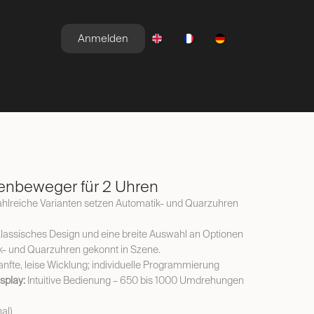
Anmelden
E
NEWSROOM
ANGEBOTE
nbeweger für 2 Uhren
ahlreiche Varianten setzen Automatik- und Quarzuhren
lassisches Design und eine breite Auswahl an Optionen
k- und Quarzuhren gekonnt in Szene.
nfte, leise Wicklung; individuelle Programmierung
splay:
Intuitive Bedienung – 650 bis 1000 Umdrehungen
al)