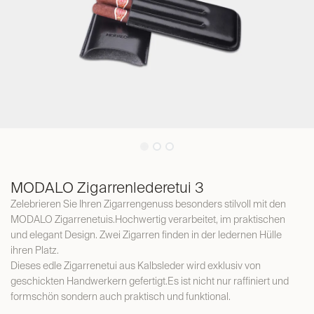
MODALO Zigarrenlederetui 3
Zelebrieren Sie Ihren Zigarrengenuss besonders stilvoll mit den
MODALO Zigarrenetuis.Hochwertig verarbeitet, im praktischen
und elegant Design. Zwei Zigarren finden in der ledernen Hülle
ihren Platz.
Dieses edle Zigarrenetui aus Kalbsleder wird exklusiv von
geschickten Handwerkern gefertigt.Es ist nicht nur raffiniert und
formschön sondern auch praktisch und funktional.