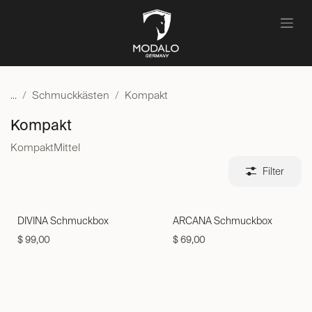
Zum Inhalt springen
...
Schmuckkästen
Kompakt
Kompakt
Kompakt
Mittel
Filter
DIVINA Schmuckbox
ARCANA Schmuckbox
$
99,00
$
69,00