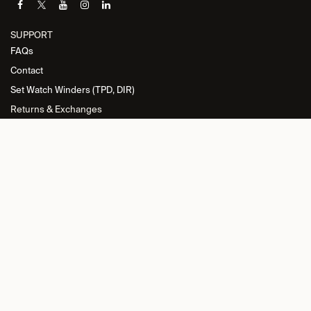
SUPPORT
FAQs
Contact
Set Watch Winders (TPD, DIR)
Returns & Exchanges
INFORMATION
Privacy Policy
General Terms and Conditions
Return Policy
Cookie Policy
Imprint