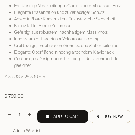
Erstklassige Verarbeitung in Carbon oder Makassar-Holz
Elegante Präsentation und zuverlässiger Schutz
Abschließbare Konstruktion für zusätzliche Sicherheit
Kapazität für 8 edle Zeitmesser
Gefertigt aus robustem, nachhaltigem Massivholz
Innenraum mit luxuriöser Veloursauskleidung
Großzügige, bruchsichere Scheibe aus Sicherheitsglas
Elegante Oberfläche in hochglänzendem Klavierlack
Geräumiges Design, auch für übergroße Uhrenmodelle
geeignet
Size: 33 × 25 × 10 cm
$
799.00
ADD TO CART
BUY NOW
Add to Wishlist