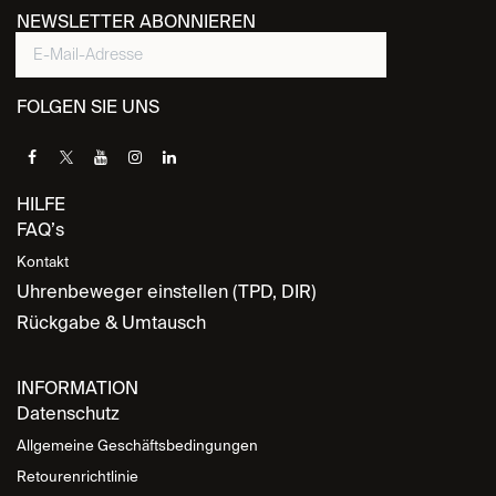
In den Warenkorb
JETZT KAUFEN
Auf die Wunschliste
MODALO
Brands
Newsroom
Produkte ansehen
Sitemap