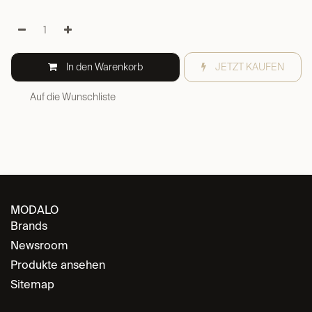
12-Uhr-Position:
Optimale Präsentation während der
Ruhephase
LED-Beleuchtung:
Dezente Innenbeleuchtung
Effiziente Motoren:
Sanfte, leise Wicklung; individuelle
Programmierung
Speed Winding:
Uhren nach 60 Minuten einsatzbereit
Glastür:
ESG-Sicherheitsglas
Gehäuse:
FSC-zertifiziertes Massivholz
Lackierung:
Echter Klavierlack
Interieur:
Feinsynthetisches und pflegeleichtes Leder
Betrieb:
5-Volt-Netzteil (im Zubehör enthalten). Optional mit 4
Typ-C-Batterien
Kompatibilität: Automatikuhren bis zu 400 g, Durchmesser
bis zu 60 mm, Armbandlänge 15-21 cm
Maße: 67 × 25 × 29 cm
$
4.359,00