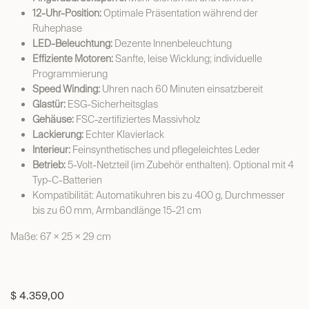
VICTORY Uhrenbeweger für 12 Uhren
Der VICTORY Uhrenbeweger ist ein Symbol für die
Errungenschaften von Uhrenliebhabern. Er vereint alltägliche
Praktikabilität mit ästhetischem Genuss und macht die tägliche
Uhrenpflege zu einem besonderen Erlebnis.
Erstklassiges Design:
Dekorelemente aus gebürstetem Metall
Innovatives Touch-Display:
Intuitive Bedienung – 650 bis 1000
Umdrehungen pro Tag (CW, CCW, bidirektional)
Fingerabdrucksperre:
Mehr Sicherheit und Komfort