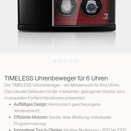
TIMELESS Uhrenbeweger für 6 Uhren
Der TIMELESS Uhrenbeweger – ein Meisterwerk für Ihre Uhren.
Das robuste Gehäuse mit der markanten, gebogenen Glastür wird
in exquisiten Farbkombinationen präsentiert.
Auffälliges Design:
Harmonisch geschwungene
Vorderansicht.
Effiziente Motoren:
Sanfte, leise Wicklung; individuelle
Programmierung
Innovatives Touch-Display:
Intuitive Bedienung – 650 bis 1000