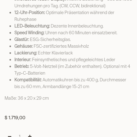
Umdrehungen pro Tag. (CW, CCW, bidirektional)
12-Uhr-Position:
Optimale Präsentation während der
Ruhephase
LED-Beleuchtung:
Dezente Innenbeleuchtung.
Speed Winding:
Uhren nach 60 Minuten einsatzbereit.
Glastür:
ESG-Sicherheitsglas.
Gehäuse:
FSC-zertifiziertes Massivholz
Lackierung:
Echter Klavierlack
Interieur:
Feinsynthetisches und pflegeleichtes Leder
Betrieb:
5-Volt-Netzteil (im Zubehör enthalten). Optional mit 4
Typ-C-Batterien
Kompatibilität:
Automatikuhren bis zu 400 g, Durchmesser
bis zu 60 mm, Armbandlänge 15-21 cm
Maße: 36 x 20 x 29 cm
$
1.719,00