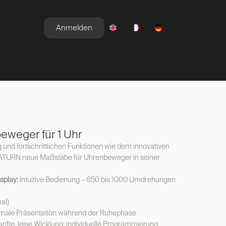
Anmelden
E
NEWSROOM
ANGEBOTE
weger für 1 Uhr
g und fortschrittlichen Funktionen wie dem innovativen
SATURN neue Maßstäbe für Uhrenbeweger in seiner
splay:
Intuitive Bedienung – 650 bis 1000 Umdrehungen
al)
male Präsentation während der Ruhephase
nfte, leise Wicklung; individuelle Programmierung