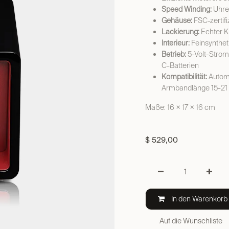
Speed Winding:
Uhren
Gehäuse:
FSC-zertifi
Lackierung:
Echter K
Interieur:
Feinsynthet
Betrieb:
5-Volt-Stromv
C-Batterien
Kompatibilität:
Automa
Armbandlänge 15-21
Maße: 16 × 17 × 16 cm
$
529,00
In den Warenkorb
Auf die Wunschliste