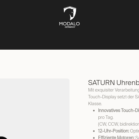
UFBEWAHRUNG
TRESORE
SCHMUCKKÄSTEN
LIFESTYL
SATURN Uhrenbe
Mit exquisiter Verarbeitun
Touch-Display setzt der 
Klasse.
Innovatives Touch-Di
pro Tag.
(CW, CCW, bidirektion
12-Uhr-Position:
Opti
Effiziente Motoren:
Sa