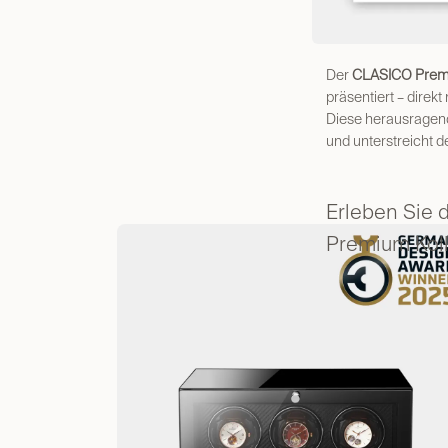
Der
CLASICO Prem
präsentiert – dire
Diese herausragend
und unterstreicht 
Erleben Sie
Premium Koll