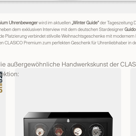
ium Uhrenbeweger
wird im aktuellen
„Winter Guide“
der Tageszeitung 
kt neben dem exklusiven Interview mit dem deutschen Stardesigner
Guido
e Platzierung verbindet stilvolle Weihnachtsgeschenke mit modernem
den CLASICO Premium zum perfekten Geschenk für Uhrenliebhaber in der
 die außergewöhnliche Handwerkskunst der CLA
ektion: