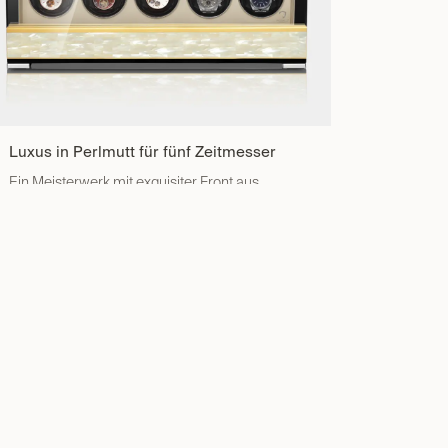
Luxus in Perlmutt für fünf Zeitmesser
Ein Meisterwerk mit exquisiter Front aus
Perlmutt, welche natürliche Schönheit mit
kunstvollem Handwerk verbindet und ein
atemberaubendes Ambiente kreiert, welche
Ihre Uhrensammlung perfekt präsentiert.
Jetzt entdecken