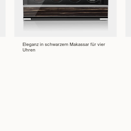
Eleganz in schwarzem Makassar für vier
Uhren
Veredelt mit schwarzem Makassar-Ebenholz
und Hochglanzlack kombiniert er
anspruchsvolles Design mit moderner
Technologie und stellt Ihre vier Zeitmesser
eindrucksvoll zur Schau.
Jetzt entdecken