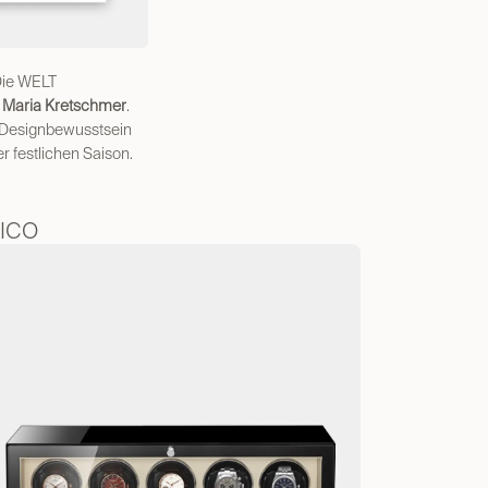
Die WELT
 Maria Kretschmer
.
 Designbewusstsein
 festlichen Saison.
SICO