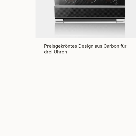
Preisgekröntes Design aus Carbon für
drei Uhren
Aus massivem Holz gefertigt, mit
mehrschichtigem Klavierlack und modernem
Touch-Display, präsentiert der CLASICO
Premium Uhrenbeweger Ihre Automatikuhren
in makellosem Stil.
Jetzt entdecken
in
Presse