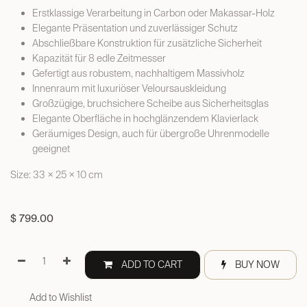
Erstklassige Verarbeitung in Carbon oder Makassar-Holz
Elegante Präsentation und zuverlässiger Schutz
Abschließbare Konstruktion für zusätzliche Sicherheit
Kapazität für 8 edle Zeitmesser
Gefertigt aus robustem, nachhaltigem Massivholz
Innenraum mit luxuriöser Veloursauskleidung
Großzügige, bruchsichere Scheibe aus Sicherheitsglas
Elegante Oberfläche in hochglänzendem Klavierlack
Geräumiges Design, auch für übergroße Uhrenmodelle
geeignet
Size: 33 × 25 × 10 cm
$
799.00
ADD TO CART
BUY NOW
Add to Wishlist