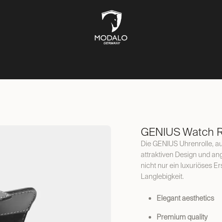
CH STORAGE
SAFES
JEWELLERY STORAGE
LIFESTYLE
GENIUS Watch Ro
Die GENIUS Uhrenrolle, aus
attraktiven Design und an
nicht nur ein luxuriöses E
Langlebigkeit.
Elegant aesthetics
Premium quality