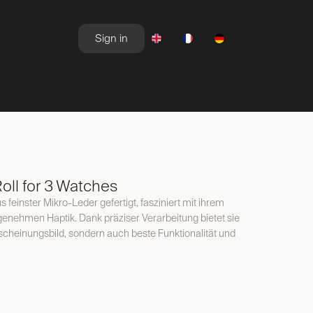
Sign in
NEWSROOM
OFFERS
ll for 3 Watches
 feinster Mikro-Leder gefertigt, fasziniert mit ihrem
genehmen Haptik. Dank präziser Verarbeitung bietet sie
rscheinungsbild, sondern auch beste Funktionalität und