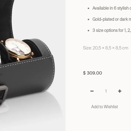
Available in 6 stylish 
Gold-plated or dark 
3 size options for 1, 
Size: 20,5 × 8,5 × 8,5 cm
$
309.00
Add to Wishlist