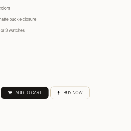
colors
matte buckle closure
2, or 3 watches
ADD TO CART
BUY NOW