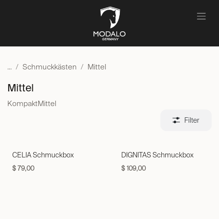
Zum Inhalt springen
...
Schmuckkästen
Mittel
Mittel
Kompakt
Mittel
Filter
CELIA Schmuckbox
DIGNITAS Schmuckbox
$
79,00
$
109,00